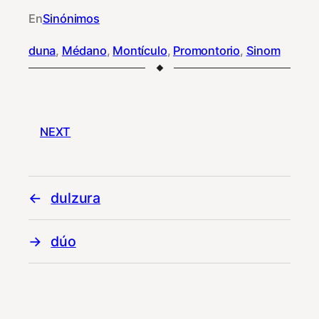
En
Sinónimos
duna
, 
Médano
, 
Montículo
, 
Promontorio
, 
Sinom
NEXT
dulzura
dúo