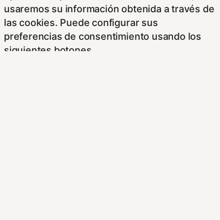
usaremos su información obtenida a través de
las cookies. Puede configurar sus
preferencias de consentimiento usando los
siguientes botones.
Para saber más puede acceder a los
siguientes enlaces:
https://hispanofilias.com/aviso-legal/
https://hispanofilias.com/politica-de-
privacidad/
https://hispanofilias.com/politica-de-cookies/
Necessary
Necessary
Siempre activado
Estas Cookies se utilizan para mejorar su