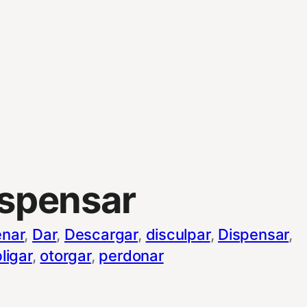
ispensar
nar
, 
Dar
, 
Descargar
, 
disculpar
, 
Dispensar
, 
ligar
, 
otorgar
, 
perdonar