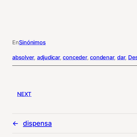
En
Sinónimos
absolver
, 
adjudicar
, 
conceder
, 
condenar
, 
dar
, 
Des
NEXT
dispensa