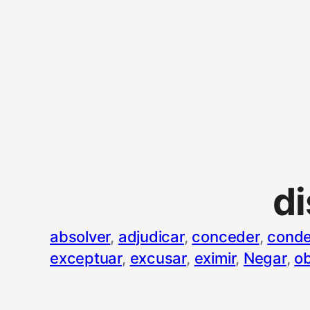
d
absolver
, 
adjudicar
, 
conceder
, 
conde
exceptuar
, 
excusar
, 
eximir
, 
Negar
, 
ob