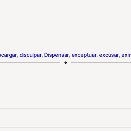
cargar
, 
disculpar
, 
Dispensar
, 
exceptuar
, 
excusar
, 
exi