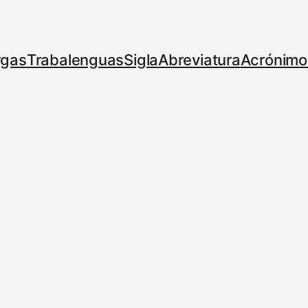
rgas
Trabalenguas
Sigla
Abreviatura
Acrónimo