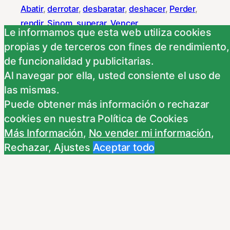
Abatir
, 
derrotar
, 
desbaratar
, 
deshacer
, 
Perder
, 
rendir
, 
Sinom
, 
superar
, 
Vencer
Le informamos que esta web utiliza cookies
propias y de terceros con fines de rendimiento,
de funcionalidad y publicitarias.
Al navegar por ella, usted consiente el uso de
NEXT
las mismas.
Puede obtener más información o rechazar
cookies en nuestra Política de Cookies
derrotado-da
Más Información
,
No vender mi información
,
Rechazar
,
Ajustes
Aceptar todo
derrotero