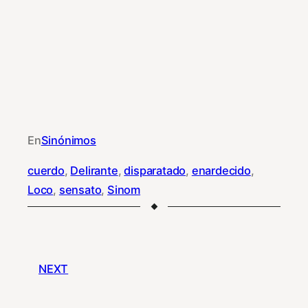
En
Sinónimos
cuerdo
, 
Delirante
, 
disparatado
, 
enardecido
, 
Loco
, 
sensato
, 
Sinom
NEXT