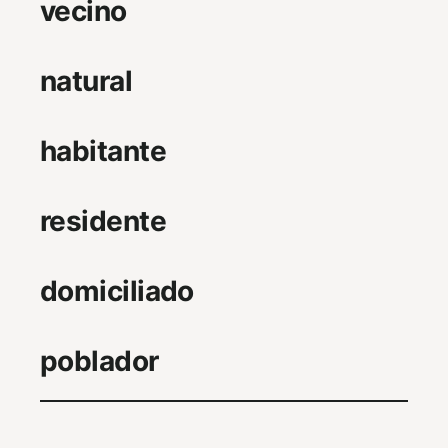
vecino
natural
habitante
residente
domiciliado
poblador