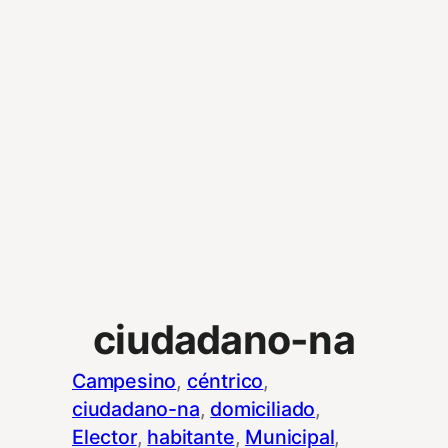
ciudadano-na
Campesino
, 
céntrico
, 
ciudadano-na
, 
domiciliado
, 
Elector
, 
habitante
, 
Municipal
, 