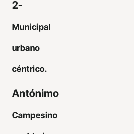
2-
Municipal
urbano
céntrico.
Antónimo
Campesino