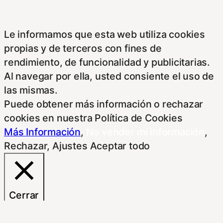
Le informamos que esta web utiliza cookies
propias y de terceros con fines de
rendimiento, de funcionalidad y publicitarias.
Al navegar por ella, usted consiente el uso de
las mismas.
Puede obtener más información o rechazar
cookies en nuestra Política de Cookies
Más Información
,
No vender mi información
,
Rechazar
,
Ajustes
Aceptar todo
Cerrar