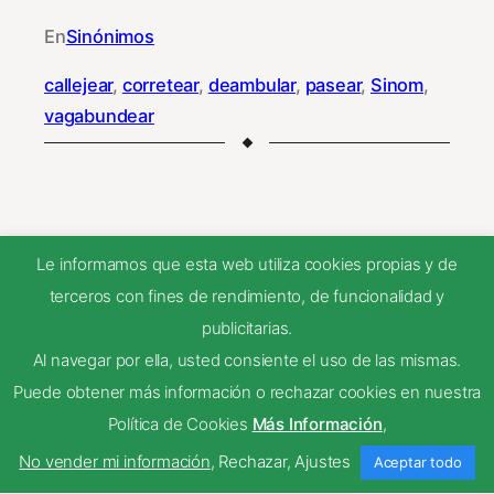
En
Sinónimos
callejear
, 
corretear
, 
deambular
, 
pasear
, 
Sinom
, 
vagabundear
NEXT
Le informamos que esta web utiliza cookies propias y de
terceros con fines de rendimiento, de funcionalidad y
publicitarias.
m. n.
Al navegar por ella, usted consiente el uso de las mismas.
Puede obtener más información o rechazar cookies en nuestra
descorrer
Política de Cookies
Más Información
,
No vender mi información
,
Rechazar
,
Ajustes
Aceptar todo