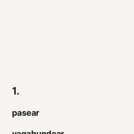
1.
pasear
vagabundear