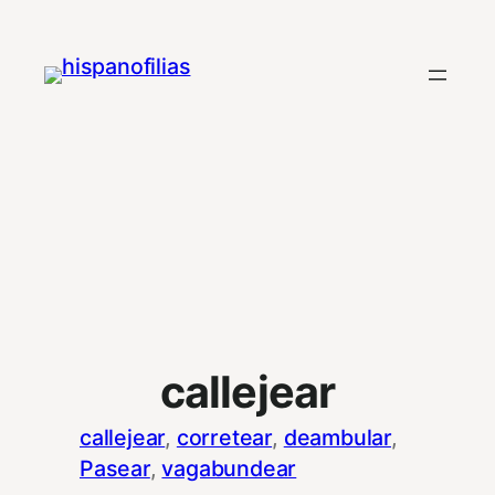
Saltar
al
contenido
callejear
callejear
, 
corretear
, 
deambular
, 
Pasear
, 
vagabundear