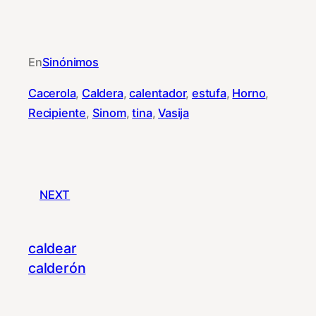
En
Sinónimos
Cacerola
, 
Caldera
, 
calentador
, 
estufa
, 
Horno
, 
Recipiente
, 
Sinom
, 
tina
, 
Vasija
NEXT
caldear
calderón