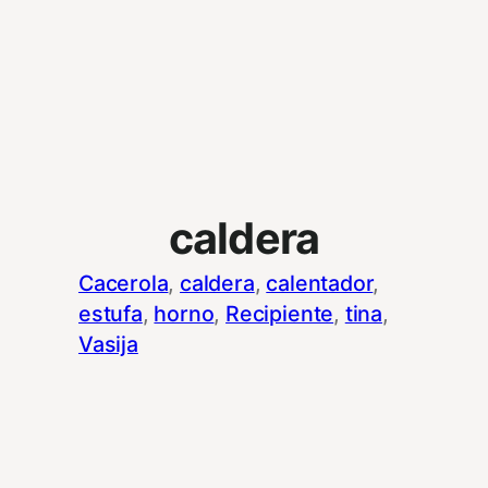
caldera
Cacerola
, 
caldera
, 
calentador
, 
estufa
, 
horno
, 
Recipiente
, 
tina
, 
Vasija