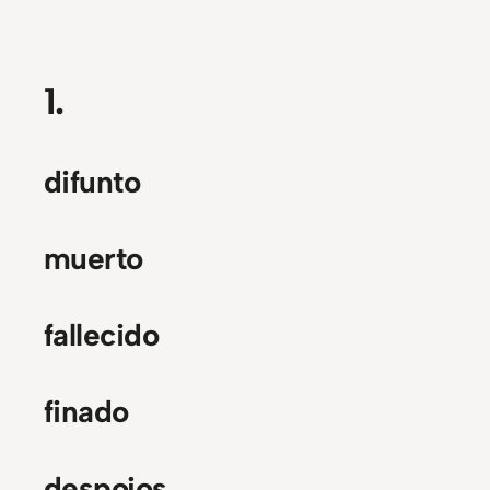
1.
difunto
muerto
fallecido
finado
despojos