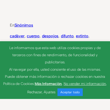
En
Sinónimos
cadáver
, 
cuerpo
, 
despojos
, 
difunto
, 
extinto
, 
fallecido
, 
finado
, 
Muerto
, 
Restos
, 
Sinom
Le informamos que esta web utiliza cookies propias y de
terceros con fines de rendimiento, de funcionalidad y
publicitarias.
Al navegar por ella, usted consiente el uso de las mismas.
NEXT
Puede obtener más información o rechazar cookies en nuestra
Política de Cookies
Más Información
,
No vender mi información
,
Rechazar
,
Ajustes
Aceptar todo
cadalso
cadavérico-ca