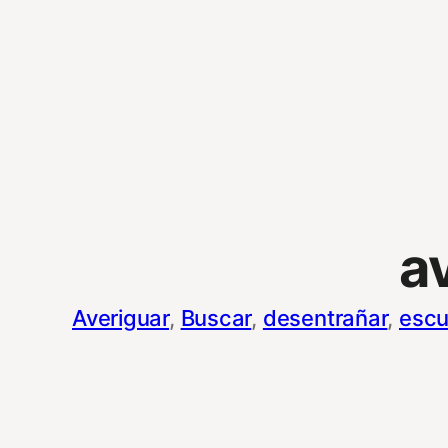
a
Averiguar
, 
Buscar
, 
desentrañar
, 
escu