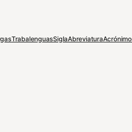
rgas
Trabalenguas
Sigla
Abreviatura
Acrónimo