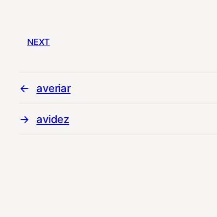
NEXT
averiar
avidez