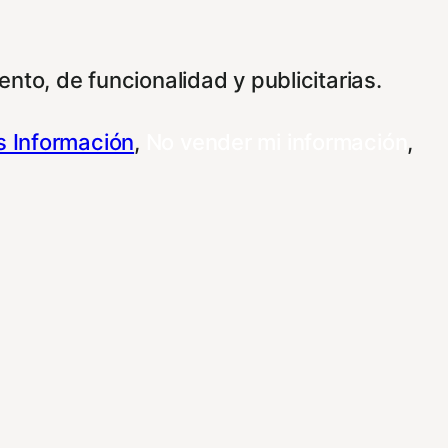
nto, de funcionalidad y publicitarias.
 Información
,
No vender mi información
,
 su información para las finalidades que se
personalizar sus opciones a través de esta