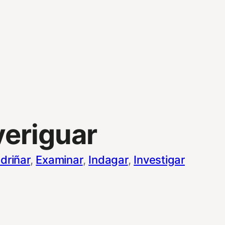
veriguar
driñar
, 
Examinar
, 
Indagar
, 
Investigar