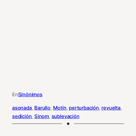
En
Sinónimos
asonada
, 
Barullo
, 
Motín
, 
perturbación
, 
revuelta
, 
sedición
, 
Sinom
, 
sublevación