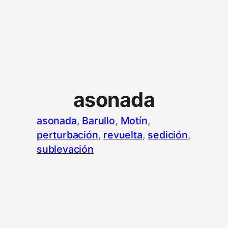
asonada
asonada
, 
Barullo
, 
Motín
, 
perturbación
, 
revuelta
, 
sedición
, 
sublevación