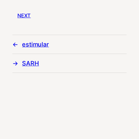
NEXT
estimular
SARH