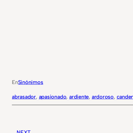
En
Sinónimos
abrasador
, 
apasionado
, 
ardiente
, 
ardoroso
, 
cande
NEXT