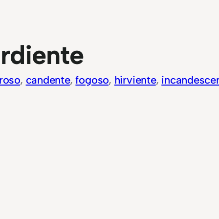
rdiente
roso
, 
candente
, 
fogoso
, 
hirviente
, 
incandesce