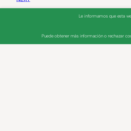
Le informamos que esta web 
ardid,treta
Puede obtener más información o rechazar coo
ardor