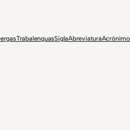
Jergas
Trabalenguas
Sigla
Abreviatura
Acrónimo