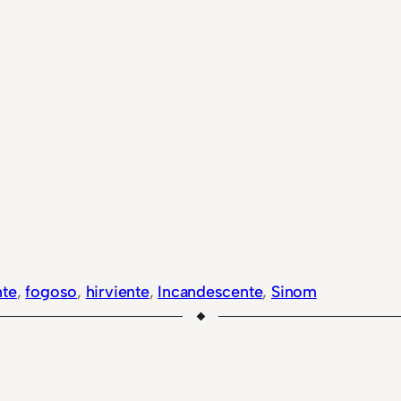
nte
, 
fogoso
, 
hirviente
, 
Incandescente
, 
Sinom