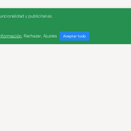
ncionalidad y publicitarias.
información
,
Rechazar
,
Ajustes
Aceptar todo