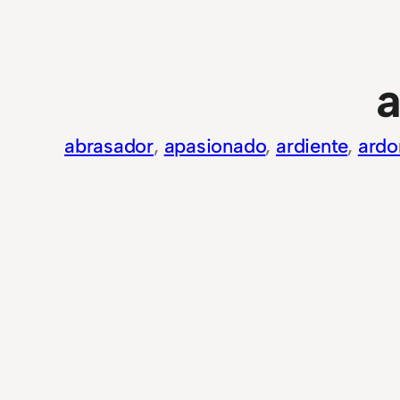
a
abrasador
, 
apasionado
, 
ardiente
, 
ardo