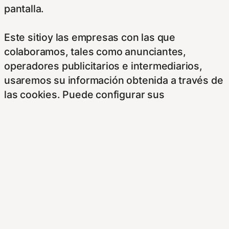
pantalla.
Este sitioy las empresas con las que
colaboramos, tales como anunciantes,
operadores publicitarios e intermediarios,
usaremos su información obtenida a través de
las cookies. Puede configurar sus
preferencias de consentimiento usando los
siguientes botones.
Para saber más puede acceder a los
siguientes enlaces:
https://hispanofilias.com/aviso-legal/
https://hispanofilias.com/politica-de-
privacidad/