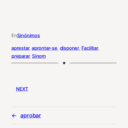
En
Sinónimos
aprestar
, 
aprontar-se
, 
disponer
, 
Facilitar
, 
preparar
, 
Sinom
NEXT
aprobar