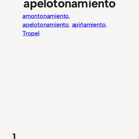
apelotonamiento
amontonamiento
, 
apelotonamiento
, 
apiñamiento
, 
Tropel
1.