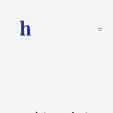
Saltar
al
contenido