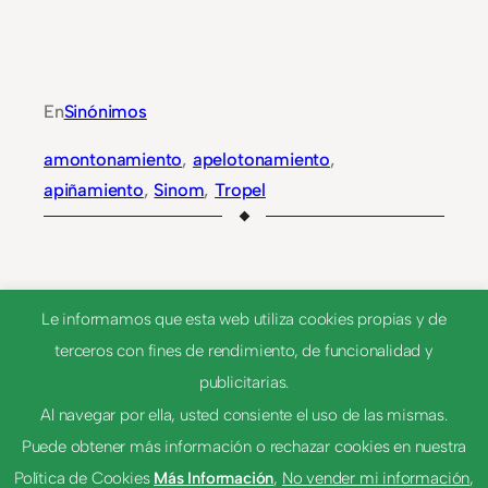
En
Sinónimos
amontonamiento
, 
apelotonamiento
, 
apiñamiento
, 
Sinom
, 
Tropel
NEXT
Le informamos que esta web utiliza cookies propias y de
terceros con fines de rendimiento, de funcionalidad y
publicitarias.
apelmazar
Al navegar por ella, usted consiente el uso de las mismas.
Puede obtener más información o rechazar cookies en nuestra
Política de Cookies
Más Información
,
No vender mi información
,
apelotonar-se