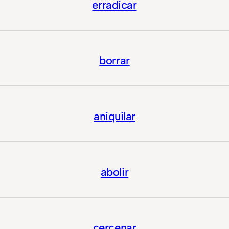
erradicar
borrar
aniquilar
abolir
cercenar