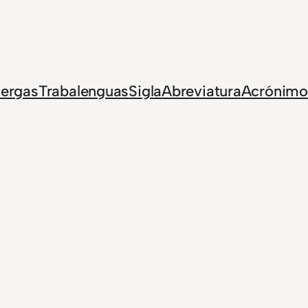
Jergas
Trabalenguas
Sigla
Abreviatura
Acrónimo