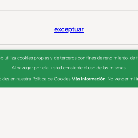
exceptuar
utiliza cookies propias y de terceros con fines de rendimiento, de fu
excluir(2)
Al navegar por ella, usted consiente el uso de las mismas.
kies en nuestra Política de Cookies
Más Información
,
No vender mi 
exteriorizar