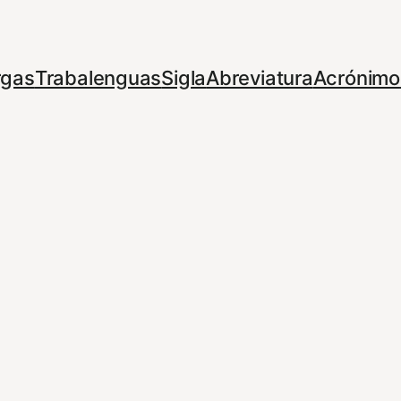
rgas
Trabalenguas
Sigla
Abreviatura
Acrónimo