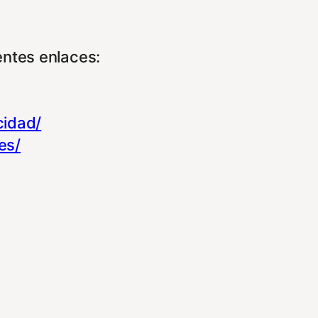
entes enlaces:
cidad/
es/
experiencia de navegación y optimizar el fu
ara que no tenga que reconfigurarlos cada 