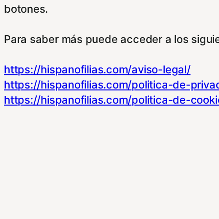
botones.
Para saber más puede acceder a los sigui
https://hispanofilias.com/aviso-legal/
https://hispanofilias.com/politica-de-priva
https://hispanofilias.com/politica-de-cooki
Necessary
Necessary
Siempre activado
Estas Cookies se utilizan para mejorar su 
Almacenan configuraciones de servicios p
dirigirte a nuestra politica de cookies.
Non-necessary