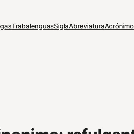
rgas
Trabalenguas
Sigla
Abreviatura
Acrónimo