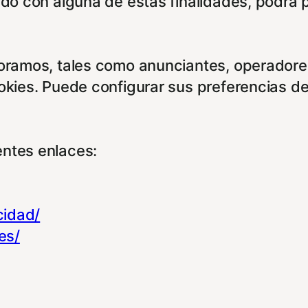
rdo con alguna de estas finalidades, podrá 
boramos, tales como anunciantes, operadores
ookies. Puede configurar sus preferencias d
entes enlaces:
cidad/
es/