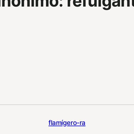
inonimo:
refulgan
flamígero-ra