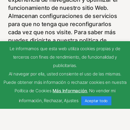
funcionamiento de nuestro sitio Web.
Almacenan configuraciones de servicios
para que no tenga que reconfigurarlos
cada vez que nos visite. Para saber más
puedes dirigirte a nuestra politica de
cookies.
Le informamos que esta web utiliza cookies propias y de
Non-necessary
terceros con fines de rendimiento, de funcionalidad y
Non-necessary
publicitarias.
Estas cookies no son necesarias para el
Al navegar por ella, usted consiente el uso de las mismas.
funcionamiento del sitio y pueden ser
Puede obtener más información o rechazar cookies en nuestra
rechazadas. Para saber más puedes
Política de Cookies
Más Información
,
No vender mi
dirigirte a nuestra politica de cookies. Si
información
,
Rechazar
,
Ajustes
Aceptar todo
cambias los ajustes no olvides recargar la
página para que los cambios surtan
efecto.
Publicidad comportamental