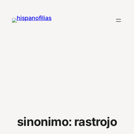
Saltar
al
contenido
sinonimo:
rastrojo