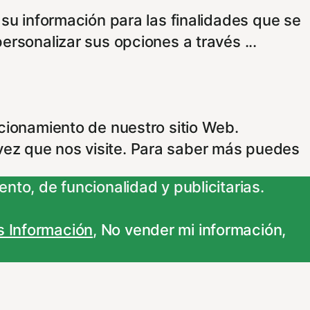
 su información para las finalidades que se
personalizar sus opciones a través
...
ncionamiento de nuestro sitio Web.
vez que nos visite. Para saber más puedes
nto, de funcionalidad y publicitarias.
 Información
,
No vender mi información
,
adas. Para saber más puedes dirigirte a
 que los cambios surtan efecto.