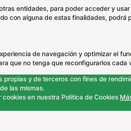
e otras entidades, para poder acceder y usar
rdo con alguna de estas finalidades, podrá 
experiencia de navegación y optimizar el fu
ara que no tenga que reconfigurarlos cada 
 propias y de terceros con fines de rendimie
 de las mismas.
 cookies en nuestra Política de Cookies
Más
ncionamiento del sitio y pueden ser rechaz
 ajustes no olvides recargar la página para