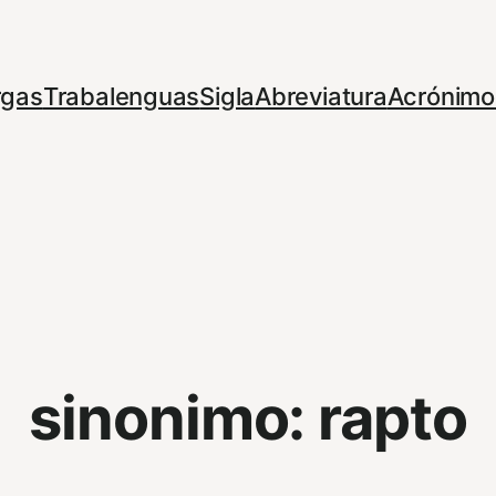
rgas
Trabalenguas
Sigla
Abreviatura
Acrónimo
sinonimo:
rapto