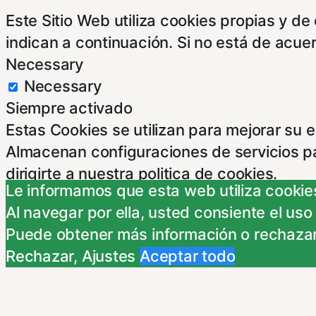
Este Sitio Web utiliza cookies propias y d
indican a continuación. Si no está de acue
Necessary
Necessary
Siempre activado
Estas Cookies se utilizan para mejorar su 
Almacenan configuraciones de servicios p
dirigirte a nuestra politica de cookies.
Le informamos que esta web utiliza cookies
Non-necessary
Al navegar por ella, usted consiente el uso
Non-necessary
Puede obtener más información o rechazar
Estas cookies no son necesarias para el fu
Rechazar
,
Ajustes
Aceptar todo
nuestra politica de cookies. Si cambias los
Publicidad comportamental
Publicidad comportamental