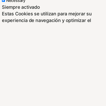
Necessary
Siempre activado
Estas Cookies se utilizan para mejorar su
experiencia de navegación y optimizar el
funcionamiento de nuestro sitio Web.
Almacenan configuraciones de servicios para
que no tenga que reconfigurarlos cada vez
que nos visite. Para saber más puedes
dirigirte a nuestra politica de cookies.
Non-necessary
Non-necessary
Estas cookies no son necesarias para el
funcionamiento del sitio y pueden ser
rechazadas. Para saber más puedes dirigirte a
nuestra politica de cookies. Si cambias los
ajustes no olvides recargar la página para que