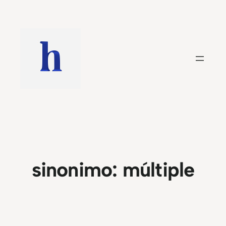
Saltar
al
contenido
sinonimo:
múltiple