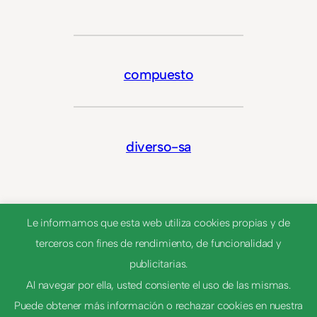
compuesto
diverso-sa
Le informamos que esta web utiliza cookies propias y de
terceros con fines de rendimiento, de funcionalidad y
publicitarias.
Al navegar por ella, usted consiente el uso de las mismas.
Puede obtener más información o rechazar cookies en nuestra