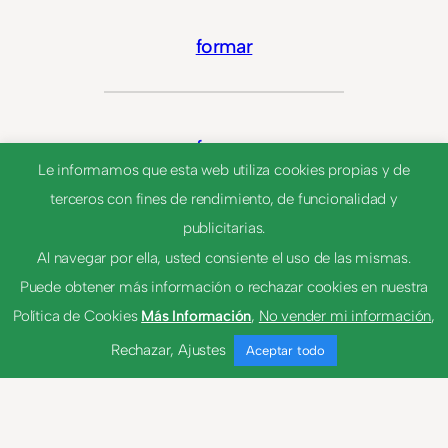
formar
formar
Le informamos que esta web utiliza cookies propias y de
terceros con fines de rendimiento, de funcionalidad y
publicitarias.
Al navegar por ella, usted consiente el uso de las mismas.
Puede obtener más información o rechazar cookies en nuestra
Política de Cookies
Más Información
,
No vender mi información
,
Rechazar
,
Ajustes
Aceptar todo
© 2023
Tema por
Anders Norén