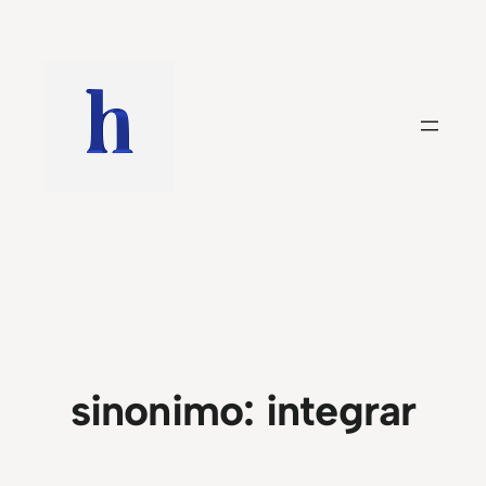
Saltar
al
contenido
sinonimo:
integrar