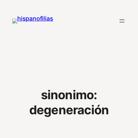
Saltar
al
contenido
sinonimo:
degeneración