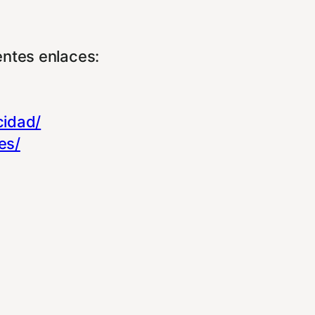
entes enlaces:
cidad/
es/
experiencia de navegación y optimizar el fu
ara que no tenga que reconfigurarlos cada 