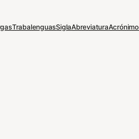
rgas
Trabalenguas
Sigla
Abreviatura
Acrónimo