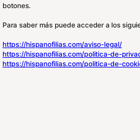
botones.
Para saber más puede acceder a los sigui
https://hispanofilias.com/aviso-legal/
https://hispanofilias.com/politica-de-priva
https://hispanofilias.com/politica-de-cooki
Necessary
Necessary
Siempre activado
Estas Cookies se utilizan para mejorar su 
Almacenan configuraciones de servicios p
dirigirte a nuestra politica de cookies.
Non-necessary