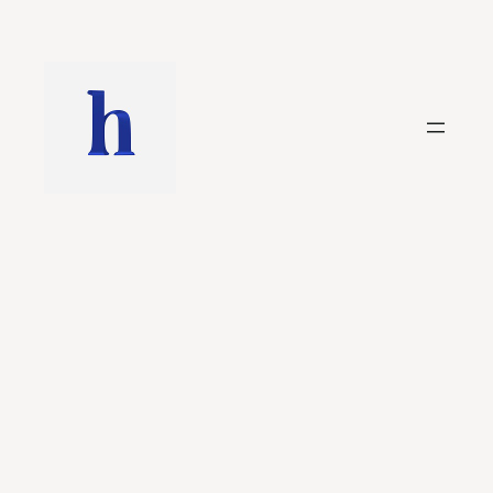
Saltar
al
contenido