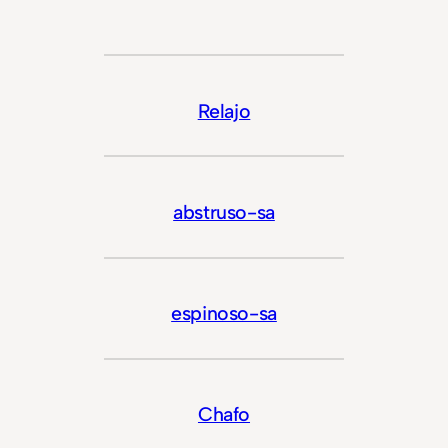
Relajo
abstruso-sa
espinoso-sa
Chafo