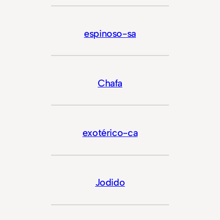
espinoso-sa
Chafa
exotérico-ca
Jodido