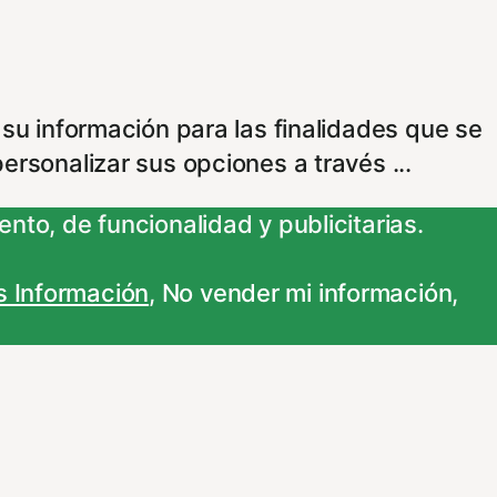
 su información para las finalidades que se
personalizar sus opciones a través
...
nto, de funcionalidad y publicitarias.
 Información
,
No vender mi información
,
ncionamiento de nuestro sitio Web.
vez que nos visite. Para saber más puedes
adas. Para saber más puedes dirigirte a