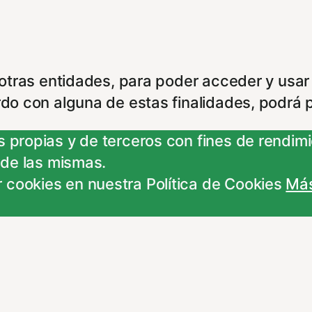
e otras entidades, para poder acceder y usar
rdo con alguna de estas finalidades, podrá 
 propias y de terceros con fines de rendimie
 de las mismas.
 cookies en nuestra Política de Cookies
Más
experiencia de navegación y optimizar el fu
ara que no tenga que reconfigurarlos cada 
ncionamiento del sitio y pueden ser rechaz