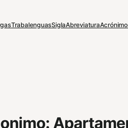
rgas
Trabalenguas
Sigla
Abreviatura
Acrónimo
nonimo:
Apartame