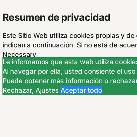
Resumen de privacidad
Este Sitio Web utiliza cookies propias y d
indican a continuación. Si no está de acue
Necessary
Le informamos que esta web utiliza cookies
Necessary
Al navegar por ella, usted consiente el uso
Siempre activado
Puede obtener más información o rechazar
Estas Cookies se utilizan para mejorar su 
Rechazar
,
Ajustes
Aceptar todo
Almacenan configuraciones de servicios p
dirigirte a nuestra politica de cookies.
Non-necessary
Non-necessary
Estas cookies no son necesarias para el fu