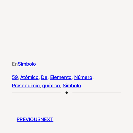
En
Símbolo
59
, 
Atómico
, 
De
, 
Elemento
, 
Número
, 
Praseodimio
, 
químico
, 
Símbolo
PREVIOUS
NEXT