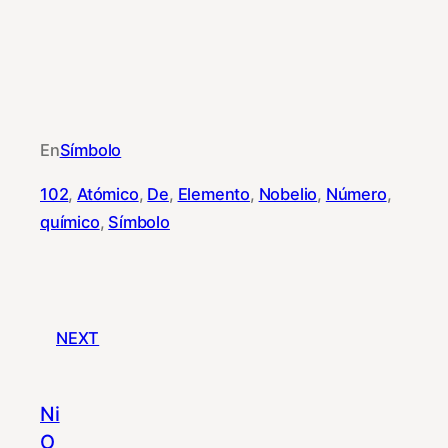
En
Símbolo
102
, 
Atómico
, 
De
, 
Elemento
, 
Nobelio
, 
Número
, 
químico
, 
Símbolo
NEXT
Ni
O