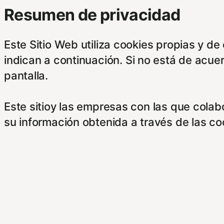
Resumen de privacidad
Este Sitio Web utiliza cookies propias y d
indican a continuación. Si no está de acue
pantalla.
Este sitioy las empresas con las que cola
su información obtenida a través de las c
botones.
Para saber más puede acceder a los sigui
https://hispanofilias.com/aviso-legal/
https://hispanofilias.com/politica-de-priva