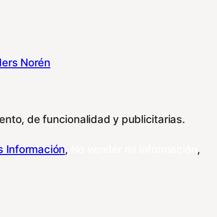
ers Norén
nto, de funcionalidad y publicitarias.
 Información
,
No vender mi información
,