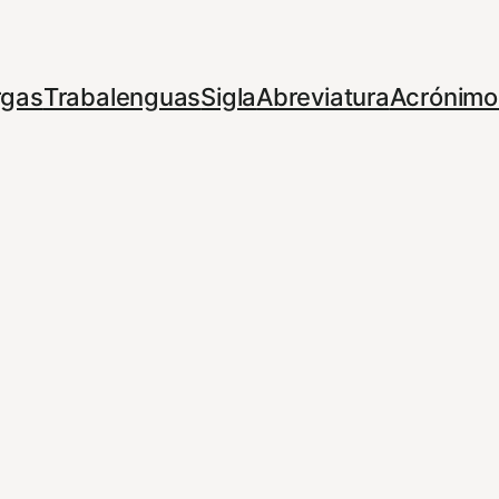
rgas
Trabalenguas
Sigla
Abreviatura
Acrónimo