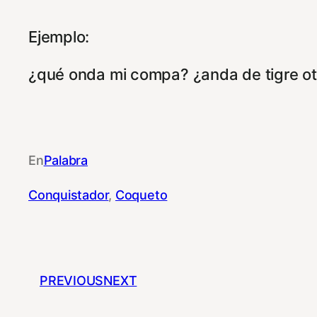
Ejemplo:
¿qué onda mi compa? ¿anda de tigre ot
En
Palabra
Conquistador
, 
Coqueto
PREVIOUS
NEXT