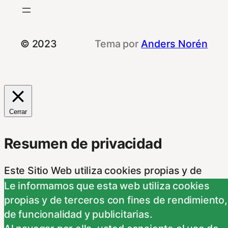
© 2023
Tema por
Anders Norén
Cerrar
Resumen de privacidad
Este Sitio Web utiliza cookies propias y de
otras entidades, para poder acceder y usar su
Le informamos que esta web utiliza cookies
información para las finalidades que se indican
propias y de terceros con fines de rendimiento,
a continuación. Si no está de acuerdo con
de funcionalidad y publicitarias.
alguna de estas finalidades, podrá