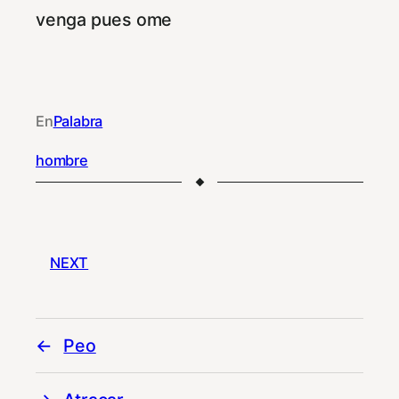
venga pues ome
En
Palabra
hombre
NEXT
Peo