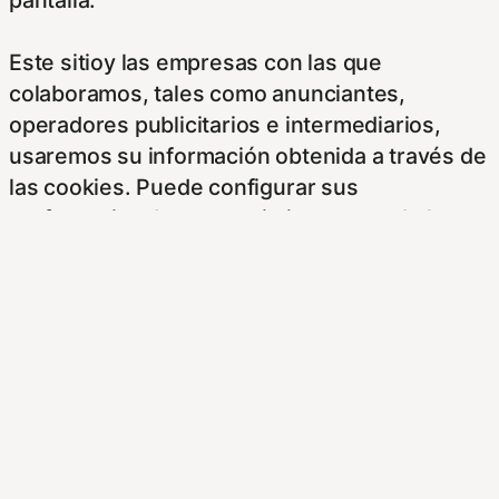
Este sitioy las empresas con las que
colaboramos, tales como anunciantes,
operadores publicitarios e intermediarios,
usaremos su información obtenida a través de
las cookies. Puede configurar sus
preferencias de consentimiento usando los
siguientes botones.
Para saber más puede acceder a los
siguientes enlaces:
https://hispanofilias.com/aviso-legal/
https://hispanofilias.com/politica-de-
privacidad/
https://hispanofilias.com/politica-de-cookies/