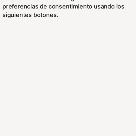
preferencias de consentimiento usando los
siguientes botones.
Para saber más puede acceder a los
siguientes enlaces:
https://hispanofilias.com/aviso-legal/
https://hispanofilias.com/politica-de-
privacidad/
https://hispanofilias.com/politica-de-cookies/
Necessary
Necessary
Siempre activado
Estas Cookies se utilizan para mejorar su
experiencia de navegación y optimizar el
funcionamiento de nuestro sitio Web.