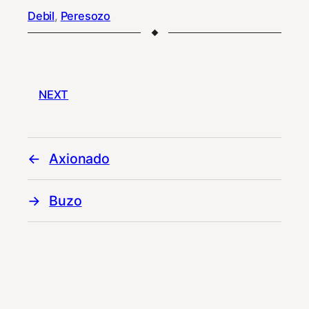
Debil
, 
Peresozo
NEXT
Axionado
Buzo