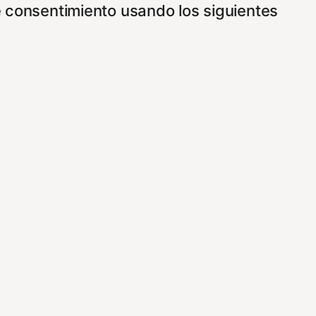
e consentimiento usando los siguientes
ncionamiento de nuestro sitio Web.
vez que nos visite. Para saber más puedes