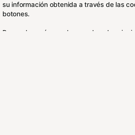
su información obtenida a través de las c
botones.
Para saber más puede acceder a los sigui
https://hispanofilias.com/aviso-legal/
https://hispanofilias.com/politica-de-priva
https://hispanofilias.com/politica-de-cooki
Necessary
Necessary
Siempre activado
Estas Cookies se utilizan para mejorar su 
Almacenan configuraciones de servicios p
dirigirte a nuestra politica de cookies.