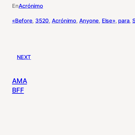
En
Acrónimo
«Before
, 
3520
, 
Acrónimo
, 
Anyone
, 
Else»
, 
para
, 
NEXT
AMA
BFF