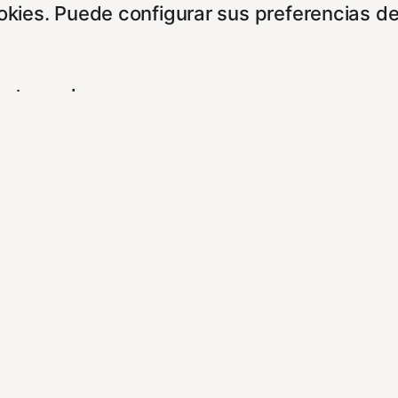
ookies. Puede configurar sus preferencias d
entes enlaces:
cidad/
es/
experiencia de navegación y optimizar el fu
ara que no tenga que reconfigurarlos cada 