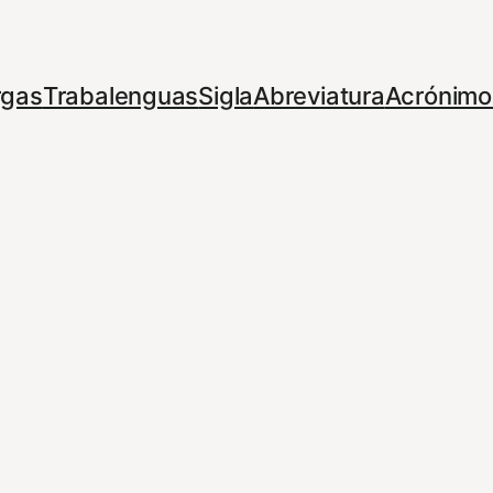
rgas
Trabalenguas
Sigla
Abreviatura
Acrónimo