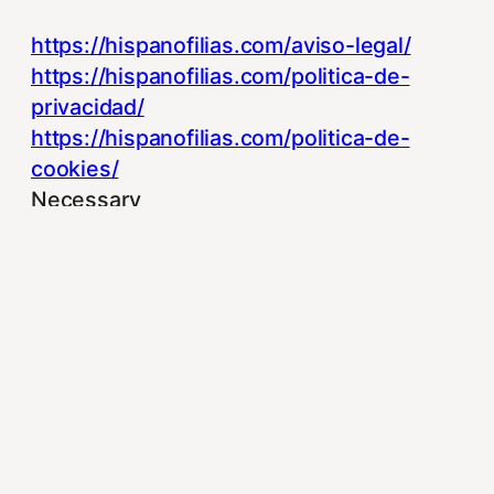
https://hispanofilias.com/aviso-legal/
https://hispanofilias.com/politica-de-
privacidad/
https://hispanofilias.com/politica-de-
cookies/
Necessary
Necessary
Siempre activado
Estas Cookies se utilizan para mejorar su
experiencia de navegación y optimizar el
funcionamiento de nuestro sitio Web.
Almacenan configuraciones de servicios
para que no tenga que reconfigurarlos
cada vez que nos visite. Para saber más
puedes dirigirte a nuestra politica de