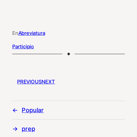
En
Abreviatura
Participio
PREVIOUS
NEXT
Popular
prep