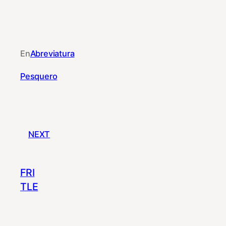
En
Abreviatura
Pesquero
NEXT
FRI
TLE