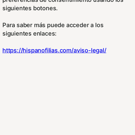
siguientes botones.
Para saber más puede acceder a los
siguientes enlaces:
https://hispanofilias.com/aviso-legal/
https://hispanofilias.com/politica-de-
privacidad/
https://hispanofilias.com/politica-de-cookies/
Necessary
Necessary
Siempre activado
Estas Cookies se utilizan para mejorar su
experiencia de navegación y optimizar el
funcionamiento de nuestro sitio Web.
Almacenan configuraciones de servicios para