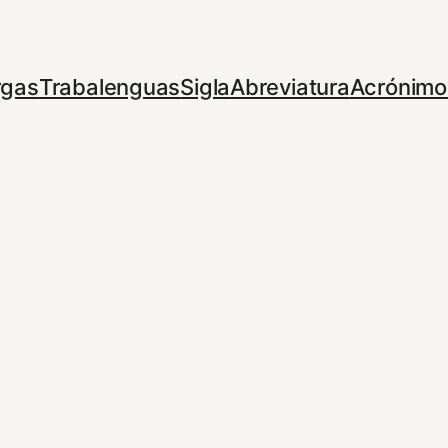
rgas
Trabalenguas
Sigla
Abreviatura
Acrónimo