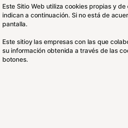
Este Sitio Web utiliza cookies propias y d
indican a continuación. Si no está de acue
pantalla.
Este sitioy las empresas con las que cola
su información obtenida a través de las c
botones.
Para saber más puede acceder a los sigui
https://hispanofilias.com/aviso-legal/
https://hispanofilias.com/politica-de-priva
https://hispanofilias.com/politica-de-cooki
Necessary