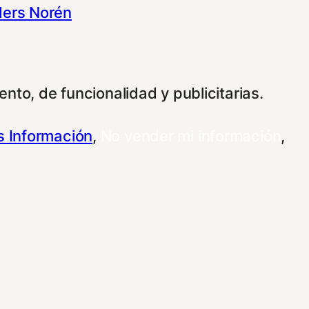
ers Norén
nto, de funcionalidad y publicitarias.
 Información
,
No vender mi información
,