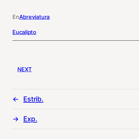
En
Abreviatura
Eucalipto
NEXT
Estrib.
Exp.