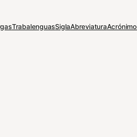
rgas
Trabalenguas
Sigla
Abreviatura
Acrónimo