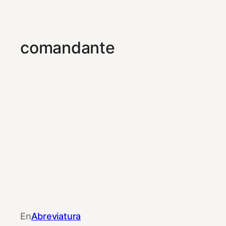
comandante
En
Abreviatura