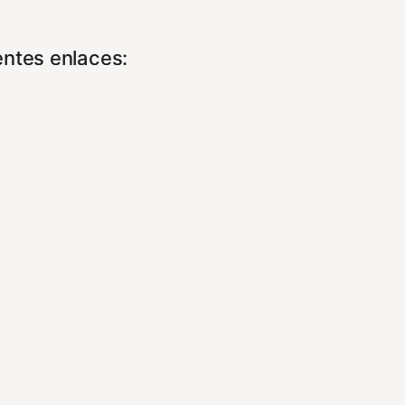
entes enlaces:
cidad/
es/
experiencia de navegación y optimizar el fu
ara que no tenga que reconfigurarlos cada 