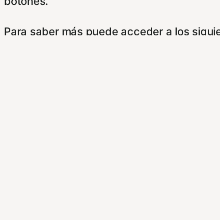
botones.
Para saber más puede acceder a los sigui
https://hispanofilias.com/aviso-legal/
https://hispanofilias.com/politica-de-priva
https://hispanofilias.com/politica-de-cooki
Necessary
Necessary
Siempre activado
Estas Cookies se utilizan para mejorar su 
Almacenan configuraciones de servicios p
dirigirte a nuestra politica de cookies.
Non-necessary
Non-necessary