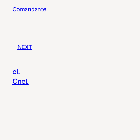
Comandante
NEXT
cl.
Cnel.