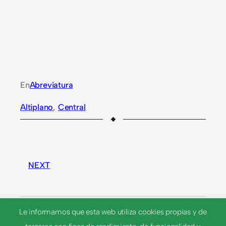
En
Abreviatura
Altiplano
, 
Central
NEXT
Alti
Le informamos que esta web utiliza cookies propias y de