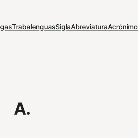
rgas
Trabalenguas
Sigla
Abreviatura
Acrónimo
A.