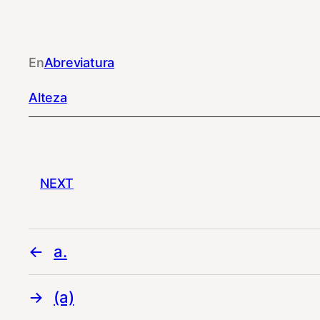
En
Abreviatura
Alteza
NEXT
a.
(a)