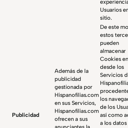
experiencia
Usuarios en
sitio.
De este m
estos terc
pueden
almacenar
Cookies en
desde los
Además de la
Servicios 
publicidad
Hispanofil
gestionada por
procedent
Hispanofilias.com
los navega
en sus Servicios,
de los Usua
Hispanofilias.com
Publicidad
así como a
ofrecen a sus
a los datos
anunciantes la