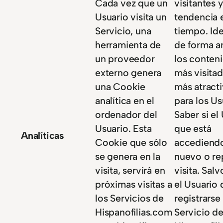
Cada vez que un
visitantes y
Usuario visita un
tendencia 
Servicio, una
tiempo. Ide
herramienta de
de forma 
un proveedor
los conten
externo genera
más visitad
una Cookie
más atract
analítica en el
para los Us
ordenador del
Saber si el
Usuario. Esta
que está
Analíticas
Cookie que sólo
accediend
se genera en la
nuevo o re
visita, servirá en
visita. Sal
próximas visitas a
el Usuario
los Servicios de
registrarse
Hispanofilias.com
Servicio d